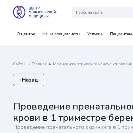
Гр
А
О центре
Наши специалисты
Услуги+
Пациентам
Ваш
Сайты
»
Главная
»
Медико-генетическое консультировани
Назад
Нажи
перс
озна
Проведение пренатальног
крови в 1 триместре бер
Нажи
перс
Проведение пренатального скрининга в 1 три
озна