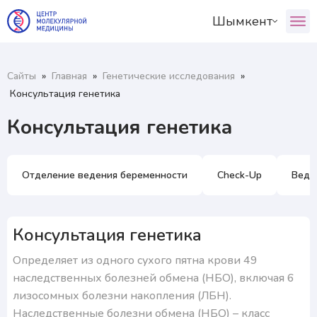
Шымкент
ул. Айтиева, 130, Алматы
О центре
ул. Айтиева, 130, Алматы
Наши специалисты
График приёма врача:
Алматы
Астана
Шымкент
Сайты
»
Главная
»
Генетические исследования
»
Услуги+
Алматы
Ваш пол:
Консультация генетика
Пациентам+
Туркестан
Атырау
Мужской
Женский
Консультация генетика
+7 (999) 999-99-99
Астана
RU
KZ
Отделение ведения беременности
Check-Up
Веде
Шымкент
Атырау
Консультация генетика
Определяет из одного сухого пятна крови 49
наследственных болезней обмена (НБО), включая 6
лизосомных болезни накопления (ЛБН).
Наследственные болезни обмена (НБО) – класс