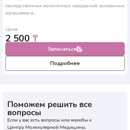
наследственных моногенных нарушений, вызванных
₽
мутациями в...
Нажимая на кнопку, я подтверждаю, что согласен
Цена:
с условиями обработки персональных данных и
₽
подтверждаю согласие на получение ответа, а также
2 500
₸
ознакомлен с правилами подготовки к исследованиям
Нажимая на кнопку, я подтверждаю, что согласен
с условиями обработки персональных данных и
Записаться
подтверждаю согласие на получение ответа, а также
ознакомлен с правилами подготовки к исследованиям
Подробнее
Поможем решить все
вопросы
Если у вас есть вопросы или жалобы к
Центру Молекулярной Медицины,